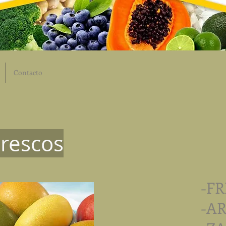
Contacto
Frescos
-F
-A