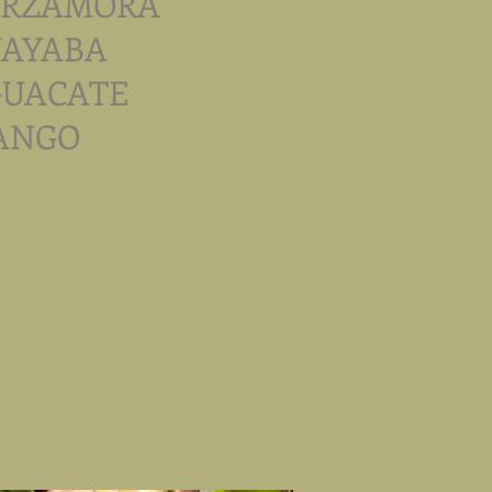
ARZAMORA
UAYABA
GUACATE
ANGO