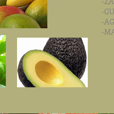
-Z
-G
-A
-M